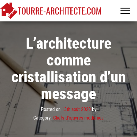
Tourre-
L'architecture,
art et
architecte
discipline…
L’architecture
comme
cristallisation d’un
message
Posted on
13th août 2020
by
Category:
Chefs d'œuvres modernes